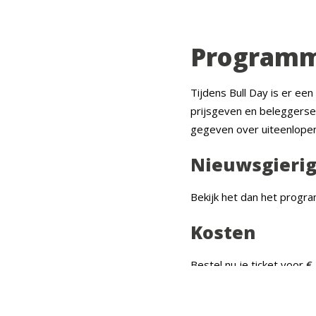
Program
Tijdens Bull Day is er ee
prijsgeven en beleggerse
gegeven over uiteenlopen
Nieuwsgierig
Bekijk het dan het prog
Kosten
Bestel nu je ticket voor €
een student en wil je gra