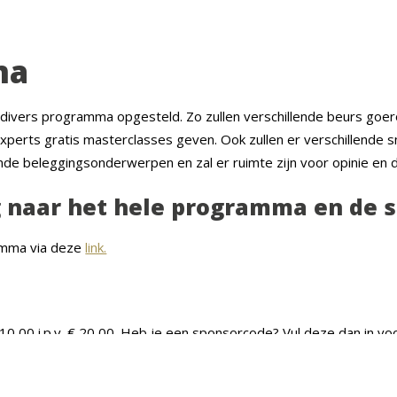
ma
n divers programma opgesteld. Zo zullen verschillende beurs goe
xperts gratis masterclasses geven. Ook zullen er verschillende 
de beleggingsonderwerpen en zal er ruimte zijn voor opinie en d
 naar het hele programma en de 
ramma via deze
link.
 10,00 i.p.v. € 20,00. Heb je een sponsorcode? Vul deze dan in voo
ag je eerste schreden op de beurs zetten? Koop dan nu je ticket 