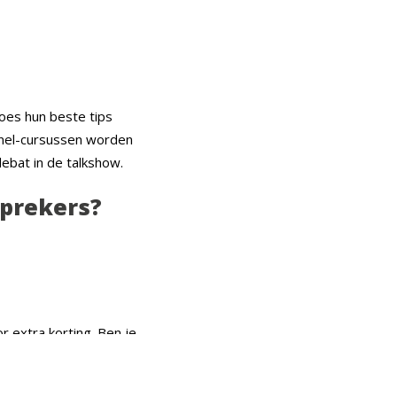
roes hun beste tips
snel-cursussen worden
ebat in de talkshow.
sprekers?
r extra korting. Ben je
voor maar € 2,50.