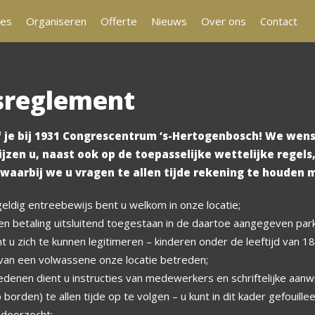
tes
Organiseren
Offerte
Nieuws
Over ons
Contact
sreglement
f je bij 1931 Congrescentrum ‘s-Hertogenbosch! We wens
ijzen u, naast ook op de toepasselijke wettelijke regel
aarbij we u vragen te allen tijde rekening te houden 
eldig entreebewijs bent u welkom in onze locatie;
en betaling uitsluitend toegestaan in de daartoe aangegeven par
t u zich te kunnen legitimeren – kinderen onder de leeftijd van 18
 van een volwassene onze locatie betreden;
edenen dient u instructies van medewerkers en schriftelijke aanw
 borden) te allen tijde op te volgen – u kunt in dit kader gefouil
doorzocht;