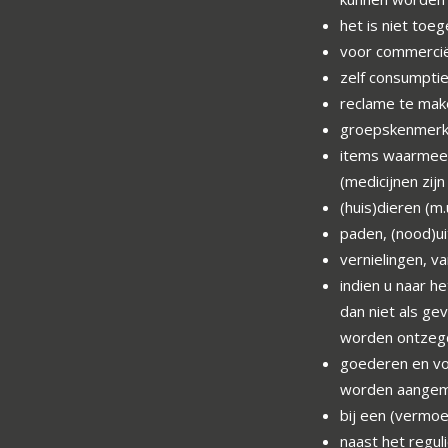
het is niet toe
voor commercië
zelf consumpti
reclame te mak
groepskenmerke
items waarmee 
(medicijnen zij
(huis)dieren (m
paden, (nood)ui
vernielingen, v
indien u naar h
dan niet als ge
worden ontzeg
goederen en vo
worden aangeme
bij een (vermoe
naast het regu