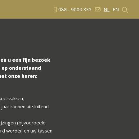
088 - 9000 333
NL
EN
en u een fijn bezoek
s, op onderstaand
met onze buren:
keervakken;
 jaar kunnen uitsluitend
ijzingen (bijvoorbeeld
leerd worden en uw tassen