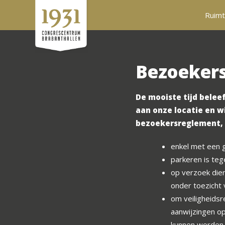
Ruim
Bezoeker
De mooiste tijd belee
aan onze locatie en w
bezoekersreglement, w
enkel met een g
parkeren is teg
op verzoek dien
onder toezicht
om veiligheidsr
aanwijzingen op
kunnen worden 