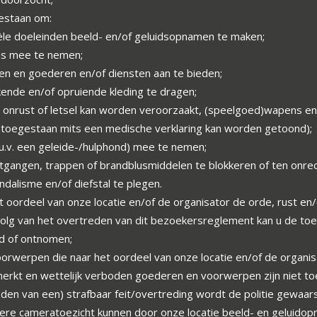
gestaan om:
le doeleinden beeld- en/of geluidsopnamen te maken;
es mee te nemen;
en en goederen en/of diensten aan te bieden;
nde en/of opruiende kleding te dragen;
onrust of letsel kan worden veroorzaakt, (speelgoed)wapens e
n toegestaan mits een medische verklaring kan worden getoond);
.u.v. een geleide-/hulphond) mee te nemen;
tgangen, trappen of brandblusmiddelen te blokkeren of ten onrec
andalisme en/of diefstal te plegen.
et oordeel van onze locatie en/of de organisator de orde, rust en/o
volg van het overtreden van dit bezoekersreglement kan u de toe
d of ontnomen;
orwerpen die naar het oordeel van onze locatie en/of de organis
rkt en wettelijk verboden goederen en voorwerpen zijn niet toe
den van een) strafbaar feit/overtreding wordt de politie gewaa
liere cameratoezicht kunnen door onze locatie beeld- en geluid