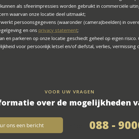
unnen als sfeerimpressies worden gebruikt in commerciële uitin
ern waarvan onze locatie deel uitmaakt;
erwerkt persoonsgegevens (waaronder (camera)beelden) in ove
regelgeving en ons
privacy statement
;
n en parkeren op onze locatie geschiedt geheel op eigen risico.
jkheid voor persoonlijk letsel en/of diefstal, verlies, vermissing
VOOR UW VRAGEN
formatie over de mogelijkheden v
088 - 90
ur ons een bericht
of bel