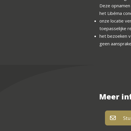
Deze opnamen k
het Libéma conc
onze locatie v
toepasselijke 
het bezoeken va
geen aansprakeli
Meer in
Stu